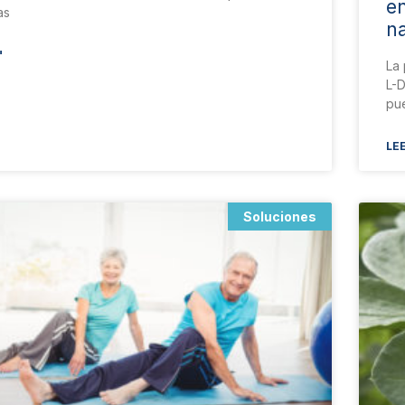
en
as
na
"
La 
L-
pu
LEE
Soluciones