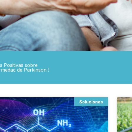
as Positivas sobre
rmedad de Parkinson !
Soluciones