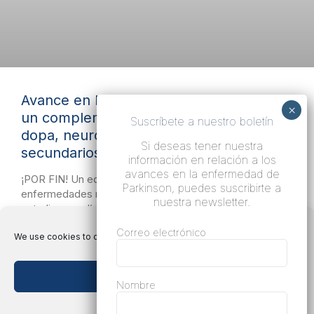
Avance en la enfermedad de Parkinson:
un complemento alimenticio, rico en L-
Suscríbete a nuestro boletín
dopa, neuroprotector y sin efectos
Si deseas tener nuestra
secundarios
información en relación a los
avances en la enfermedad de
¡POR FIN! Un equipo europeo especializado en
Parkinson, puedes suscribirte a
enfermedades neurodegenerativas ha publicado
nuestra newsletter.
estudios preclínicos y clínicos sobre un complemento
alimenticio de
Correo electrónico
We use cookies to optimize our website and our service.
LEE MAS "
Accept cookies
09/03/1990
Nombre
Deny