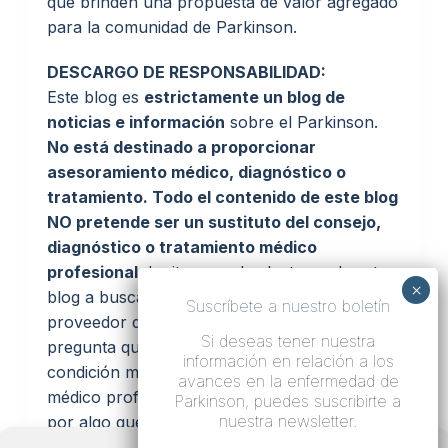
que brinden una propuesta de valor agregado
para la comunidad de Parkinson.
DESCARGO DE RESPONSABILIDAD:
Este blog es
estrictamente un blog de
noticias e información
sobre el Parkinson.
No está destinado a proporcionar
asesoramiento médico, diagnóstico o
tratamiento. Todo el contenido de este blog
NO pretende ser un sustituto del consejo,
diagnóstico o tratamiento médico
profesional.
Invitamos a los lectores de este
blog a buscar el consejo de su médico u otro
Suscríbete a nuestro boletín
proveedor de salud calificado con cualquier
Si deseas tener nuestra
pregunta que pueda tener con respecto a una
información en relación a los
condición médica. Nunca ignore el consejo
avances en la enfermedad de
médico profesional ni se demore en buscarlo
Parkinson, puedes suscribirte a
nuestra newsletter.
por algo que haya leído en este sitio web.