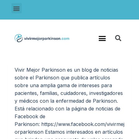
S
a
l
t
a
r
Página principal
a
l
c
Vivir Mejor Parkinson es un blog de noticias
o
sobre el Parkinson que publica artículos
n
sobre una amplia gama de intereses para
t
pacientes, familias, cuidadores, investigadores
e
y médicos con la enfermedad de Parkinson.
n
Está relacionado con la página de noticias de
i
Facebook de
d
Parkinson: https://www.facebook.com/vivirmej
o
orparkinson Estamos interesados en artículos